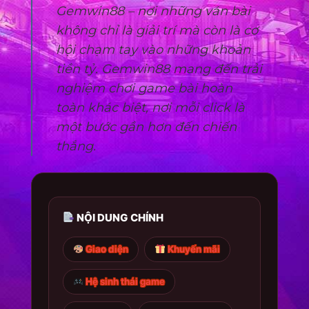
Gemwin88 – nơi những ván bài
không chỉ là giải trí mà còn là cơ
hội chạm tay vào những khoản
tiền tỷ. Gemwin88 mang đến trải
nghiệm chơi game bài hoàn
toàn khác biệt, nơi mỗi click là
một bước gần hơn đến chiến
thắng.
NỘI DUNG CHÍNH
Giao diện
Khuyến mãi
Hệ sinh thái game