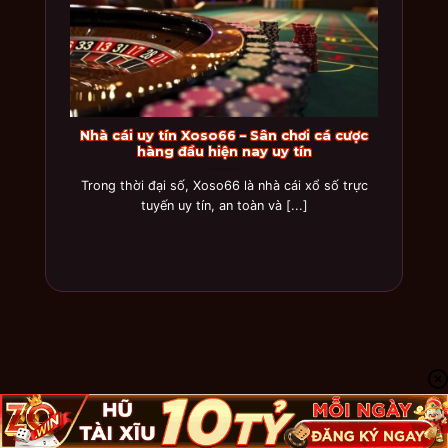
Nhà cái uy tín Xoso66 – Sân chơi cá cược
hàng đầu hiện nay uy tín
Trong thời đại số, Xoso66 là nhà cái xổ số trực
tuyến uy tín, an toàn và [...]
GIỚI THIỆU
LIÊN HỆ
CHÍNH SÁCH BẢO MẬT
ĐIỀU KHOẢN
CHƠI CÓ TRÁCH NHIỆM (18+)