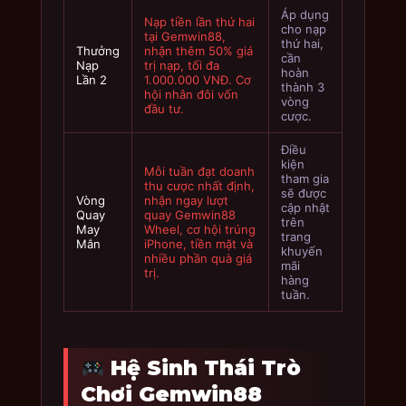
Áp dụng
Nạp tiền lần thứ hai
cho nạp
tại Gemwin88,
thứ hai,
Thưởng
nhận thêm 50% giá
cần
Nạp
trị nạp, tối đa
hoàn
Lần 2
1.000.000 VNĐ. Cơ
thành 3
hội nhân đôi vốn
vòng
đầu tư.
cược.
Điều
kiện
Mỗi tuần đạt doanh
tham gia
thu cược nhất định,
sẽ được
Vòng
nhận ngay lượt
cập nhật
Quay
quay Gemwin88
trên
May
Wheel, cơ hội trúng
trang
Mắn
iPhone, tiền mặt và
khuyến
nhiều phần quà giá
mãi
trị.
hàng
tuần.
Hệ Sinh Thái Trò
Chơi Gemwin88