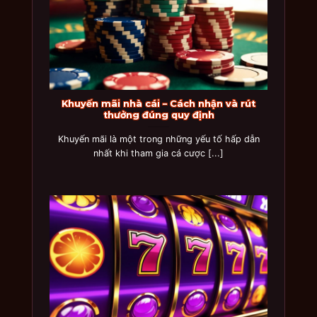
Khuyến mãi nhà cái – Cách nhận và rút
thưởng đúng quy định
Khuyến mãi là một trong những yếu tố hấp dẫn
nhất khi tham gia cá cược [...]