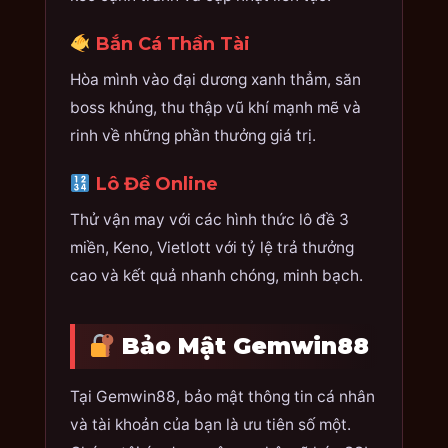
Bắn Cá Thần Tài
Hòa mình vào đại dương xanh thẳm, săn
boss khủng, thu thập vũ khí mạnh mẽ và
rinh về những phần thưởng giá trị.
Lô Đề Online
Thử vận may với các hình thức lô đề 3
miền, Keno, Vietlott với tỷ lệ trả thưởng
cao và kết quả nhanh chóng, minh bạch.
Bảo Mật Gemwin88
Tại Gemwin88, bảo mật thông tin cá nhân
và tài khoản của bạn là ưu tiên số một.